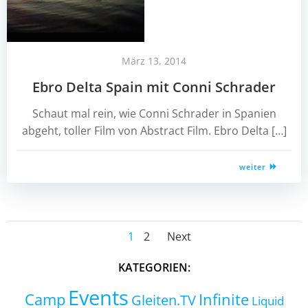
März 13, 2014
Ebro Delta Spain mit Conni Schrader
Schaut mal rein, wie Conni Schrader in Spanien
abgeht, toller Film von Abstract Film. Ebro Delta […]
weiter
Posts
Posts
Page
Page
1
2
Next
navigation
navigation
KATEGORIEN:
Events
Camp
Infinite
Gleiten.TV
Liquid