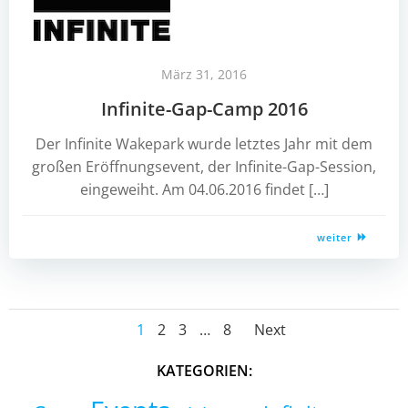
März 31, 2016
Infinite-Gap-Camp 2016
Der Infinite Wakepark wurde letztes Jahr mit dem
großen Eröffnungsevent, der Infinite-Gap-Session,
eingeweiht. Am 04.06.2016 findet […]
weiter
Posts
Posts
Page
Page
Page
Page
1
2
3
…
8
Next
navigation
navigati
KATEGORIEN: