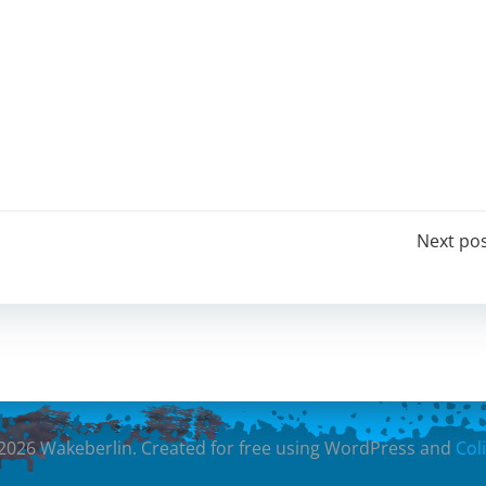
Post
Next po
navigation
2026 Wakeberlin. Created for free using WordPress and
Coli