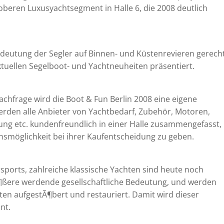
oberen Luxusyachtsegment in Halle 6, die 2008 deutlich
edeutung der Segler auf Binnen- und Küstenrevieren gerecht
ktuellen Segelboot- und Yachtneuheiten präsentiert.
hfrage wird die Boot & Fun Berlin 2008 eine eigene
werden alle Anbieter von Yachtbedarf, Zubehör, Motoren,
idung etc. kundenfreundlich in einer Halle zusammengefasst,
smöglichkeit bei ihrer Kaufentscheidung zu geben.
sports, zahlreiche klassische Yachten sind heute noch
Ã¶ßere werdende gesellschaftliche Bedeutung, und werden
en aufgestÃ¶bert und restauriert. Damit wird dieser
nt.