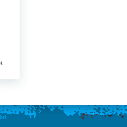
st
bri