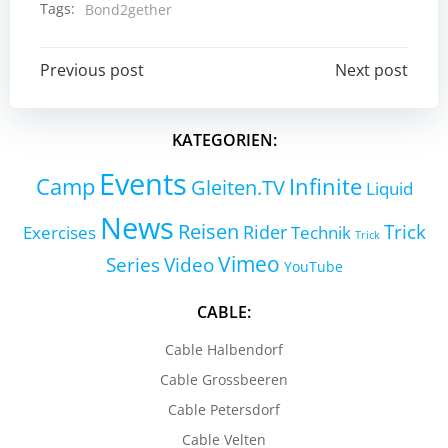
Tags:
Bond2gether
Post
Post
Previous post
Next post
navigation
navigation
KATEGORIEN:
Events
Camp
Infinite
Gleiten.TV
Liquid
News
Reisen
Trick
Exercises
Rider
Technik
Trick
Vimeo
Series
Video
YouTube
CABLE:
Cable Halbendorf
Cable Grossbeeren
Cable Petersdorf
Cable Velten