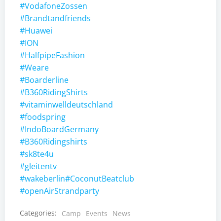
#VodafoneZossen
#Brandtandfriends
#Huawei
#ION
#HalfpipeFashion
#Weare
#Boarderline
#B360RidingShirts
#vitaminwelldeutschland
#foodspring
#IndoBoardGermany
#B360Ridingshirts
#sk8te4u
#gleitentv
#wakeberlin
#CoconutBeatclub
#openAirStrandparty
Categories:
Camp
Events
News