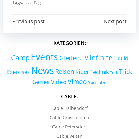
Tags:
No Tag
Post
Post
Previous post
Next post
navigation
navigation
KATEGORIEN:
Events
Camp
Infinite
Gleiten.TV
Liquid
News
Reisen
Trick
Exercises
Rider
Technik
Trick
Vimeo
Series
Video
YouTube
CABLE:
Cable Halbendorf
Cable Grossbeeren
Cable Petersdorf
Cable Velten