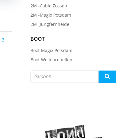
2M -Cable Zossen
2M -Magix Potsdam
2M -Jungfernheide
s
Posts
BOOT
ge
Page
2
Boot Magix Potsdam
ation
navigation
Boot Wellenrebellen