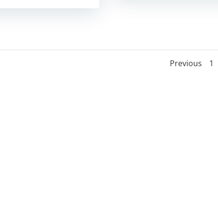
Post
Pa
Previous
1
navig