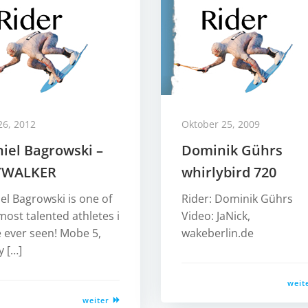
26, 2012
Oktober 25, 2009
iel Bagrowski –
Dominik Gührs
YWALKER
whirlybird 720
el Bagrowski is one of
Rider: Dominik Gührs
most talented athletes i
Video: JaNick,
 ever seen! Mobe 5,
wakeberlin.de
y […]
weit
weiter