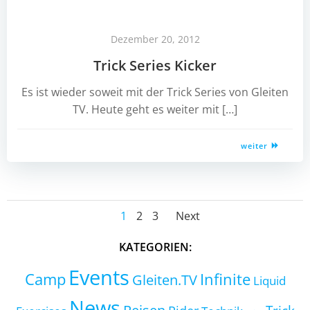
Dezember 20, 2012
Trick Series Kicker
Es ist wieder soweit mit der Trick Series von Gleiten
TV. Heute geht es weiter mit […]
weiter
Posts
Posts
Page
Page
Page
1
2
3
Next
navigation
navigation
KATEGORIEN:
Events
Camp
Infinite
Gleiten.TV
Liquid
News